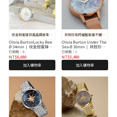
玫金殼蜜鋒貝面晶鑽皮革腕
貝殼珍珠閃耀藍紫面不鏽鋼
錶
玫金殼米蘭帶腕錶
Olivia BurtonLucky Bee
Olivia Burton Under The
Ø 34mm ❘ 玫金殼蜜鋒貝
Sea Ø 30mm ❘ 貝殼珍珠
面晶鑽皮革腕錶
閃耀藍紫面不鏽鋼玫金殼
已銷售：0
已銷售：1
米蘭帶腕錶
NT$6,680
NT$5,480
加入購物車
加入購物車