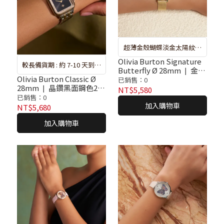
超薄金殼蝴蝶淡金太陽紋面
金色不鏽鋼米蘭腕錶
Olivia Burton Signature
較長備貨期 : 約 7-10 天到貨
Butterfly Ø 28mm ❘ 金色
❘ 遇斷貨系統將自動取消訂
Olivia Burton Classic Ø
彩繪蝶舞太陽紋不鏽鋼米
已銷售：0
28mm ❘ 晶鑽黑面鋼色2T
蘭腕錶
NT$5,580
單，再請重新選購，謝謝
不鏽鋼目腕錶
已銷售：0
加入購物車
NT$5,680
加入購物車