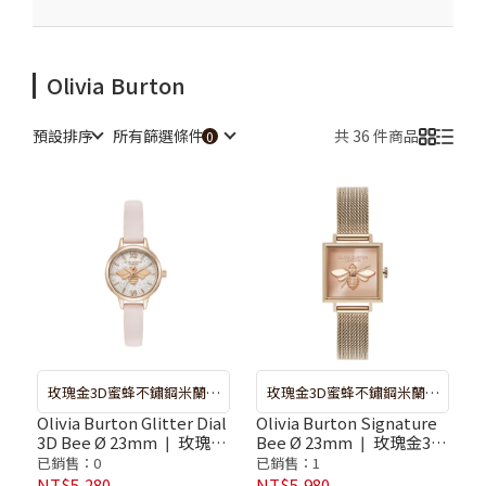
Olivia Burton
預設排序
所有篩選條件
共 36 件商品
玫瑰金3D蜜蜂不鏽鋼米蘭腕
玫瑰金3D蜜蜂不鏽鋼米蘭腕
錶 ❘ 較長備貨期：約７－１
錶 ❘ 較長備貨期：約７－１
Olivia Burton Glitter Dial
Olivia Burton Signature
3D Bee Ø 23mm ❘ 玫瑰金
Bee Ø 23mm ❘ 玫瑰金3D
０天出貨，如遇斷貨系統將
０天出貨，如遇斷貨系統將
閃耀3D蜜蜂面嫣粉皮革腕
蜜蜂不鏽鋼米蘭腕錶
已銷售：0
已銷售：1
自動取消訂單，再請重新選
自動取消訂單，再請重新選
錶
NT$5,280
NT$5,980