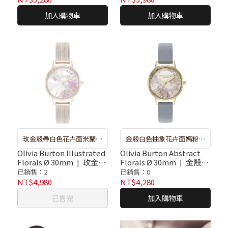
購。
購。
加入購物車
加入購物車
玫金殼帶白色花卉面米蘭不
金殼白色抽象花卉面嫣粉藍
鏽鋼帶腕錶 ❘ 較長備貨期：
色皮帶腕錶 ❘ 較長備貨期：
Olivia Burton Illustrated
Olivia Burton Abstract
Florals Ø 30mm ❘ 玫金殼
Florals Ø 30mm ❘ 金殼白
約７－１０天出貨，如遇斷
約７－１０天出貨，如遇斷
帶白色花卉面米蘭不鏽鋼
色抽象花卉面嫣粉藍色皮
已銷售：2
已銷售：0
貨系統將自動取消訂單，再
貨系統將自動取消訂單，再
帶腕錶
帶腕錶
NT$4,980
NT$4,280
請重新選購。
請重新選購。
已售完
加入購物車