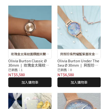
玫瑰金太陽紋面鑽圈米蘭腕
貝殼珍珠閃耀藍紫面玫金殼
錶
皮革腕錶&夏日海洋手鍊套
Olivia Burton Classic Ø
Olivia Burton Under The
30mm ❘ 玫瑰金太陽紋面
Sea Ø 30mm ❘ 貝殼珍珠
組
鑽圈米蘭腕錶
閃耀藍紫面玫金殼皮革腕
已銷售：1
已銷售：0
錶&夏日海洋手鍊套組
NT$5,580
NT$6,580
加入購物車
加入購物車