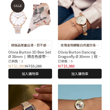
絕版品限量出清，恕不退換
玫瑰金殼蜻蜓白貝面珍珠粉
貨 ❘ 較長備貨期 : 出貨約 7-
色皮革腕錶
Olivia Burton 3D Bee Set
Olivia Burton Dancing
Ø 38mm ❘ 嫣杏色皮帶腕
Dragonfly Ø 30mm ❘玫瑰
10 天 ❘ 遇斷貨系統將自動
錶 & 花卉絲巾套組
金殼蜻蜓白貝面珍珠粉色
已銷售：2
已銷售：0
取消訂單，再請重新選購 ❘
皮革腕錶
NT$1,900
NT$5,280
NT$5,980
錶盒隨機搭贈不挑款 ❘ 特價
加入購物車
加入購物車
品恕無保固