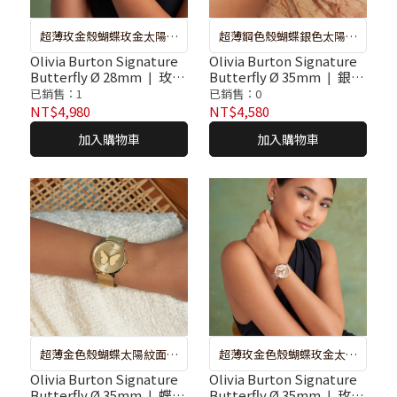
超薄玫金殼蝴蝶玫金太陽紋
超薄鋼色殼蝴蝶銀色太陽紋
面棉花物粉色真皮錶帶
面裸色真皮錶帶腕錶
Olivia Burton Signature
Olivia Burton Signature
Butterfly Ø 28mm ❘ 玫瑰
Butterfly Ø 35mm ❘ 銀殼
金彩繪蝶舞太陽紋皮革腕
彩繪蝶舞太陽紋皮革腕錶
已銷售：1
已銷售：0
錶
NT$4,980
NT$4,580
加入購物車
加入購物車
超薄金色殼蝴蝶太陽紋面不
超薄玫金色殼蝴蝶玫金太陽
鏽鋼米蘭腕錶
紋面不鏽鋼米蘭腕錶
Olivia Burton Signature
Olivia Burton Signature
Butterfly Ø 35mm ❘ 蝶舞
Butterfly Ø 35mm ❘ 玫瑰