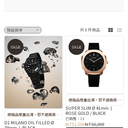
共 6 件商品
絕版品限量出清，恕不退換貨 ❘
較長備貨期 : 出貨約 7-10 天 ❘ 遇
SUPER SLIM Ø 41mm ❘
ROSE GOLD / BLACK
絕版品限量出清，恕不退換貨 ❘
斷貨系統將自動取消訂單，再請
已銷售：13
較長備貨期 : 出貨約 7-10 天 ❘ 遇
D1 MILANO OIL FILLED Ø
重新選購 ❘ 錶盒隨機搭贈不挑款
NT$1,500
NT$6,000
39mm ❘ BLACK