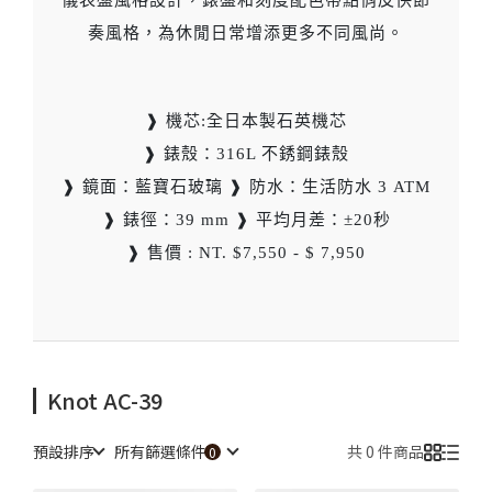
儀表盤風格設計，錶盤和刻度配色帶點俏皮快節
奏風格，為休閒日常增添更多不同風尚。
❱ 機芯:全日本製石英機芯
❱ 錶殼：316L 不銹鋼錶殼
❱ 鏡面：藍寶石玻璃 ❱ 防水：生活防水 3 ATM
❱ 錶徑：39 mm ❱ 平均月差：±20秒
❱ 售價 : NT. $7,550 - $ 7,950
Knot AC-39
預設排序
所有篩選條件
共 0 件商品