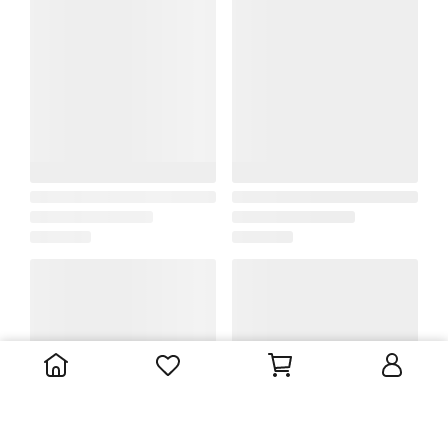
很抱歉，無商品符合篩選條件
請重新輸入篩選
㊓ Member Related
About Tiimec
百貨門市 STORE
會員帳戶 Account
VIP 會員制度
紅利點數 Bonus
㊟ Shop & Service Related
購物需知 Shop Guide
售後服務 After Service