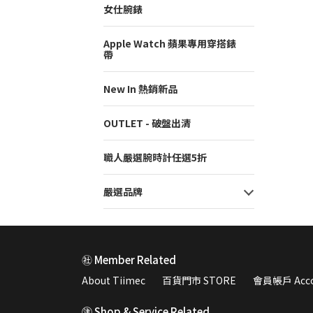
女仕腕錶
Apple Watch 蘋果專用穿搭錶
帶
New In 熱銷新品
OUTLET - 破盤出清
職人嚴選腕時計任選5折
嚴選品牌
㊓ Member Related
About Tiimec
百貨門市 STORE
會員帳戶 Acco
㊟ Shop & Service Related