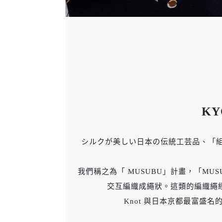
KY
シルクが美しい日本の伝統工芸品、「組
我們稱之為「 MUSUBU」計畫，「MUSU
交互編織成繩狀。這類的編織繩
Knot 與日本京都最富盛名的