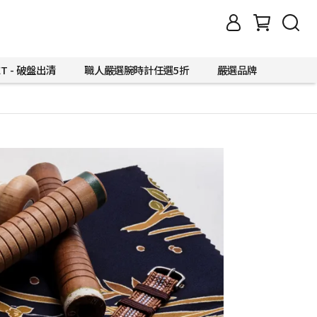
ET - 破盤出清
職人嚴選腕時計任選5折
嚴選品牌