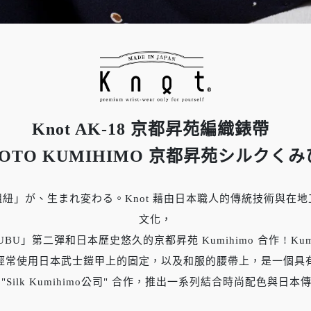
Knot
AK-18
京都昇苑編織錶帶
OTO KUMIHIMO
京都昇苑シルクくみ
紐」が、生まれ変わる。Knot 藉由日本職人的傳統技術與在
文化，
BU」第二彈和日本歷史悠久的京都昇苑 Kumihimo 合作 ! K
經常使用日本武士鎧甲上的固定，以及和服的腰帶上，是一個具
"Silk Kumihimo公司" 合作，推出一系列結合時尚配色與日本傳統