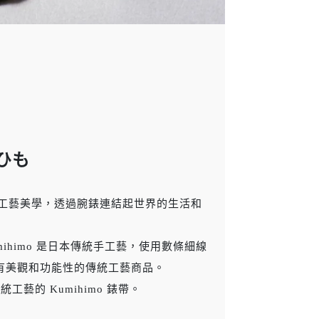
ひも
地工藝美學，透過腕錶連結起世界的生活和
umihimo 是日本傳統手工藝，使用數條細線
有美觀和功能性的傳統工藝商品。
工藝的 Kumihimo 錶帶。