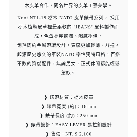
木皮革合作，聞名世界的皮革工藝美學。
Knot NT1-18 栃木 NATO 皮革錶帶系列， 採用
栃木植鞣皮革裡最柔軟的 "JEANS" 皮料製作而
成，色澤亮麗飽滿、觸感極佳，
俐落簡約金屬帶環設計，質感更加輕薄、舒適。
起源歷史悠久的軍裝NATO 率性獨特風格，百搭
不敗的質感配件，無論男女、正式休閒都能輕鬆
駕馭。
❱ 錶帶材質：枥木皮革
❱ 錶帶寬度 (約)：18 mm
❱ 錶帶長度 (約)：250 mm
❱ 錶帶設計：EASY LEVER 易拉釦設計
❱ 售價 : NT. $ 2,100