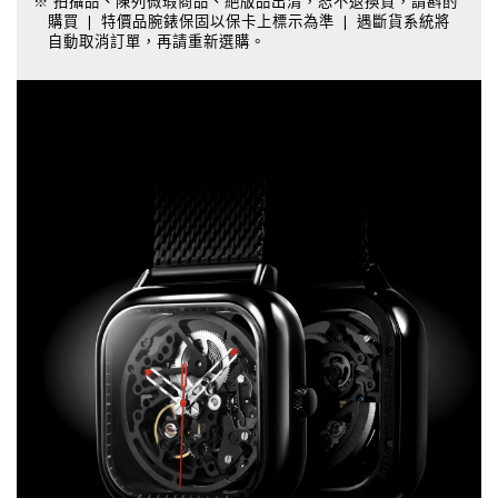
※ 拍攝品、陳列微瑕商品、絕版品出清，恕不退換貨，請斟酌
購買 ❘ 特價品腕錶保固以保卡上標示為準 ❘ 遇斷貨系統將
自動取消訂單，再請重新選購。