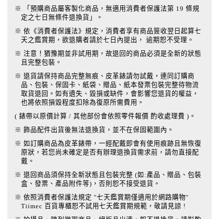
※ 「預購商品屬客製化商品，無適用消費者保護法第 19 條規
定之七日無條件退換貨」。
※ 依《消費者保護法》規定，消費者享有商品簽收翌日起算七
天之鑑賞期，欲退購者請於七日內提出， 逾期恕不受理。
※ 注意！猶豫期並非試用期，故退回的商品必須是全新的狀態
且完整包裝。
※ 退貨請保持商品完整無痕、皮革錶請勿試戴，連同訂購商
品、包裝、保固卡、紙袋、贈品、紙本發票包裝完整待物流
取貨退回。如有遺失、毀損或缺件，會影響您退貨的權益，
也將依照損毀程度扣除為復原所需費用。
( 錶帶以原價計算 / 其他部份會依照零件報價 酌收處理費 )。
※ 飾品配件出貨後無法退換貨，並不在保固範圍內。
※ 如訂購商品為皮革錶帶，一經配戴即會有使用痕跡且無恢復
原狀，若您尚未確定是否有辦理退換貨需求前，請勿直接配
戴。
※ 退回商品須保持全新狀態且包裝完整 (如:產品、贈品、包裝
盒、發票、產品附件等)，否則恕不接受退貨。
※ 依照消費者保護法規定 "七天鑑賞期僅適用於網路購物"
Tiimec 百貨專櫃恕不試用七天鑑賞期規範，敬請見諒 !