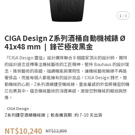
1
/
8
CIGA Design Z系列酒桶自動機械錶 Ø
41x48 mm ❘ 鋒芒極夜黑金
『CIGA Design 璽佳』設計團隊聯合 8 個國家頂尖的設計師，獨特
的設計語言詮釋專注機械藝術的工匠精神，堅持 Bauhaus 的設計理
念，推倒藝術的高牆，強調機能與實用性，讓機械藝術腕錶不再是
奢侈品，而是每個人都能擁有的設計良品。CIGA Design 鋒芒。鼓
動機械的心跳，Z系列酒桶鏤空機械錶，重金屬感的外型將機密的機
芯包裹其中，蘊含機械藝術的深邃美感，激發您對機械的癡迷與想
像。
CIGA Design
Z系列鏤空酒桶機械錶 ❘ 較長備貨期 : 約 7-10 天出貨
NT$10,240
NT$12,800