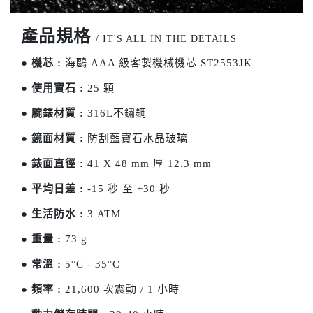
產品規格
/ IT'S ALL IN THE DETAILS
●
機芯 :
海鷗 AAA 級客製機械機芯 ST2553JK
●
使用寶石 :
25 顆
●
腕錶材質 :
316L不鏽鋼
●
鏡面材質 :
防刮藍寶石水晶玻璃
●
錶面直徑 :
41 X 48 mm 厚 12.3 mm
●
平均日差 :
-15 秒 至 +30 秒
●
生活防水 :
3 ATM
●
重量 :
73 g
●
常溫 :
5°C - 35°C
●
頻率 :
21,600 次震動 / 1 小時