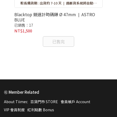
較長備貨期 : 出貨約 7-10 天 ❘ 遇斷貨系統將自動取
消訂單，再請重新選購 ❘ 錶盒隨機搭贈不挑款 ❘ 特
價品恕無保固
Blacktop 競速計時碼錶 Ø 47mm ❘ ASTRO
BLUE
已銷售：17
瑰
NT$1,500
The
已售完
Go
已
NT
㊓ Member Related
About Tiimec
百貨門市 STORE
會員帳戶 Account
VIP 會員制度
紅利點數 Bonus