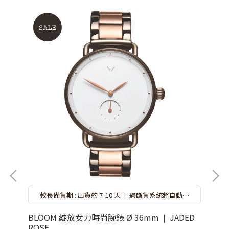
較長備貨期 : 出貨約 7-10 天 ❘ 遇斷貨系統將自動取
消訂單，再請重新選購 ❘ 錶盒隨機搭贈不挑款 ❘ 特
價品恕無保固
BLOOM 綻放女力時尚腕錶 Ø 36mm ❘ JADED
BL
ROSE
GU