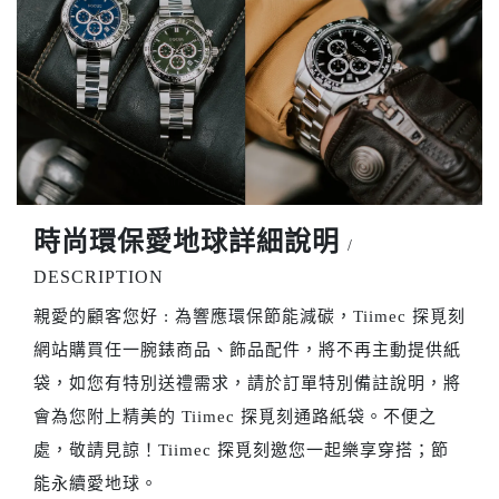
時尚環保愛地球詳細說明
/
DESCRIPTION
親愛的顧客您好 : 為響應環保節能減碳，Tiimec 探覓刻
網站購買任一腕錶商品、飾品配件，將不再主動提供紙
袋，如您有特別送禮需求，請於訂單特別備註說明，將
會為您附上精美的 Tiimec 探覓刻通路紙袋。不便之
處，敬請見諒！Tiimec 探覓刻邀您一起樂享穿搭；節
能永續愛地球。