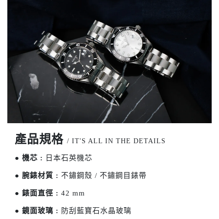
產品規格
/ IT'S ALL IN THE DETAILS
●
機芯 :
日本
石英機芯
●
腕錶材質 :
不鏽鋼殼 / 不鏽鋼目錶帶
●
錶面直徑 :
42 mm
●
鏡面玻璃 :
防刮藍寶石水晶玻璃