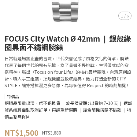
1
/
6
FOCUS City Watch Ø 42mm ❘ 銀殼綠
圈黑面不鏽鋼腕錶
日常就是場無止盡的冒險，世代交替促成了風格文化的傳承，腕錶
代表了每個世代的獨有記憶，為了貫徹不畏挑戰、生活儀式感的穿
搭精神，燃出『Focus on Your Life』的核心品牌靈魂，台灣原創設
計、職人手工組裝，頂規機能並致敬經典，致力打造全新的 CITY
STYLE，讓穿搭揮灑更多想像，為每個值得 Respect 的時刻加冕 !
特價品
絕版品限量出清，恕不退換貨 ❘ 較長備貨期 : 出貨約 7-10 天 ❘ 遇斷
貨系統將自動取消訂單，再請重新選購 ❘ 錶盒隨機搭贈不挑款 ❘ 特
價品恕無保固
NT$1,500
NT$3,680