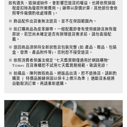
如有遺失、毀損或缺件，會影響您退貨的權益，也將依照損毀
程度扣除為復原所需費用。( 錶帶以原價計算 / 其他部份會依
照零件報價酌收處理費 )。
※ 飾品配件出貨後無法退貨，並不在保固範圍內。
※ 如訂購商品為皮革錶帶，一經配戴即會有使用痕跡且無恢復
原狀，若您尚未確定是否有辦理退貨需求前，請勿直接配
戴。
※ 退回商品須保持全新狀態且包裝完整 (如:產品、贈品、包裝
盒、發票、產品附件等)，否則恕不接受退貨。
※ 依照消費者保護法規定 "七天鑑賞期僅適用於網路購物"
Tiimec 百貨專櫃恕不試用七天鑑賞期規範，敬請見諒 !
※ 拍攝品、陳列微瑕商品、絕版品出清，恕不退換貨，請斟酌
購買 ❘ 特價品腕錶保固以保卡上標示為準 ❘ 遇斷貨系統將
自動取消訂單，再請重新選購。