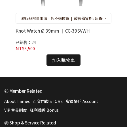
約
絕版品限量出清，恕不退換貨 ❘ 較長備貨期 : 出貨約
選
7-10 天 ❘ 遇斷貨系統將自動取消訂單，再請重新選
購 ❘ 錶盒隨機搭贈不挑款 ❘ 特價品恕無保固
Knot Watch Ø 39mm ❘ CC-39SVWH
Kn
已銷售：24
已
NT$3,500
NT
加入購物車
㊓ Member Related
About Tiimec
百貨門市 STORE
會員帳戶 Account
VIP 會員制度
紅利點數 Bonus
㊟ Shop & Service Related