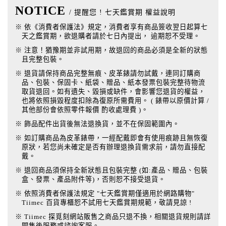
NOTICE
/ 提醒您 ! 七天鑑賞期 權益說明
※ 依《消費者保護法》規定，消費者享有商品簽收翌日起算七
天之鑑賞期，欲退購者請於七日內提出， 逾期恕不受理。
※ 注意！猶豫期並非試用期，故退回的商品必須是全新的狀態
且完整包裝。
※ 退貨請保持商品完整無痕、皮革錶請勿試戴，連同訂購商
品、包裝、保固卡、紙袋、贈品、紙本發票包裝完整待物流
取貨退回。如有遺失、毀損或缺件，會影響您退貨的權益，
也將依照損毀程度扣除為復原所需費用。 ( 錶帶以原價計算 /
其他部份會依照零件報價 酌收處理費 )。
※ 飾品配件出貨後無法退換貨，並不在保固範圍內。
※ 如訂購商品為皮革錶帶，一經配戴即會有使用痕跡且無恢復
原狀，若您尚未確定是否有辦理退換貨需求前，請勿直接配
戴。
※ 退回商品須保持全新狀態且包裝完整 (如:產品、贈品、包裝
盒、發票、產品附件等)，否則恕不接受退貨。
※ 依照消費者保護法規定 "七天鑑賞期僅適用於網路購物"
Tiimec 百貨專櫃恕不試用七天鑑賞期規範，敬請見諒 !
※ Tiimec 探覓刻網站販售之商品只退不換，相關退貨規則請詳
閱售後服務或諮詢客服。