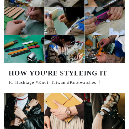
HOW YOU'RE STYLEING IT
IG Hashtage #Knot_Taiwan #Knotwatches ！