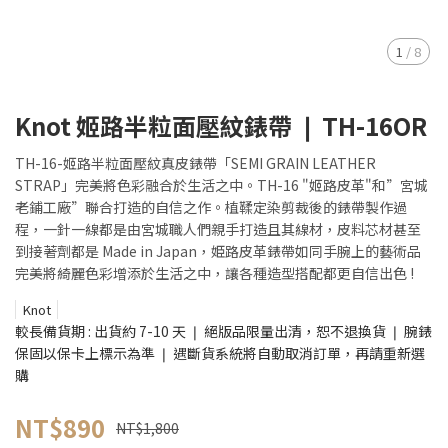
1
/
8
Knot 姬路半粒面壓紋錶帶 ❘ TH-16OR
TH-16-姬路半粒面壓紋真皮錶帶「SEMI GRAIN LEATHER
STRAP」完美將色彩融合於生活之中。TH-16 "姬路皮革"和”宮城
老鋪工廠”聯合打造的自信之作。植鞣定染剪裁後的錶帶製作過
程，一針一線都是由宮城職人們親手打造且其線材，皮料芯材甚至
到接著劑都是 Made in Japan，姫路皮革錶帶如同手腕上的藝術品
完美將綺麗色彩增添於生活之中，讓各種造型搭配都更自信出色 !
Knot
較長備貨期 : 出貨約 7-10 天 ❘ 絕版品限量出清，恕不退換貨 ❘ 腕錶
保固以保卡上標示為準 ❘ 遇斷貨系統將自動取消訂單，再請重新選
購
NT$890
NT$1,800