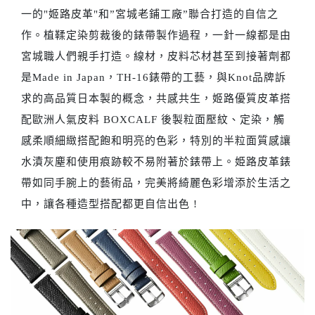
一的"姬路皮革"和”宮城老鋪工廠”聯合打造的自信之
作。植鞣定染剪裁後的錶帶製作過程，一針一線都是由
宮城職人們親手打造。線材，皮料芯材甚至到接著劑都
是Made in Japan，TH-16錶帶的工藝，與Knot品牌訴
求的高品質日本製的概念，共感共生，姬路優質皮革搭
配歐洲人氣皮料 BOXCALF 後製粒面壓紋、定染，觸
感柔順細緻搭配飽和明亮的色彩，特別的半粒面質感讓
水漬灰塵和使用痕跡較不易附著於錶帶上。姫路皮革錶
帶如同手腕上的藝術品，完美將綺麗色彩增添於生活之
中，讓各種造型搭配都更自信出色 !