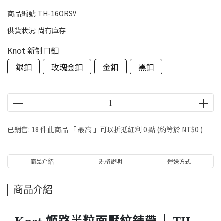
商品編號:
TH-16ORSV
供貨狀況:
尚有庫存
Knot 新制ㄇ釦
銀釦
玫瑰金釦
金釦
黑釦
已銷售: 18 件
此商品 「 最高 」可以折抵紅利
0
點 (約等於
NT$0
)
商品介紹
規格說明
運送方式
商品介紹