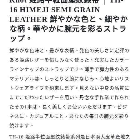
Knot 姬路半粒面壓紋錶帶 │ TH-
16 HIMEJI SEMI GRAIN
LEATHER 鮮やかな色と、細やか
な柄。華やかに腕元を彩るストラ
ップ。
鮮やかな色味と、豊かな表情。発色の美しさに定評の
ある姫路レザーを惜しみなく使った、充実したカラー
ラインナップのストラップです。薄手で弾力性のある
マテリアルは、しっとりと腕になじみ、心地よいリス
トウェアライフを約束します。見えない中身の品質に
までこだわったレザーを用い、丹念な手作業で作られ
たその1本は、長く美しくお使いいただけます。ビジ
ネスに、カジュアルにと、あなたの毎日の腕元を彩り
続けます。
TH-16 姬路半粒面壓紋錶帶系列是日本兩大皮革產地之