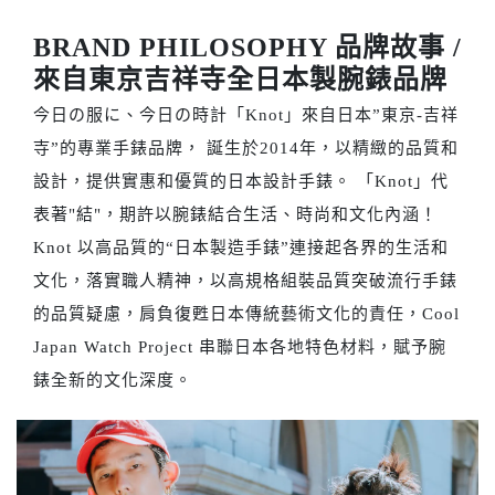
BRAND PHILOSOPHY 品牌故事 /
來自東京吉祥寺全日本製腕錶品牌
今日の服に、今日の時計​「Knot」來自日本”東京-吉祥
寺”的專業手錶品牌， 誕生於2014年，以精緻的品質和
設計，提供實惠和優質的日本設計手錶。 「Knot」代
表著"結"，期許以腕錶結合生活、時尚和文化內涵！
Knot 以高品質的“日本製造手錶”連接起各界的生活和
文化，落實職人精神，以高規格組裝品質突破流行手錶
的品質疑慮，肩負復甦日本傳統藝術文化的責任，Cool
Japan Watch Project 串聯日本各地特色材料，賦予腕
錶全新的文化深度。