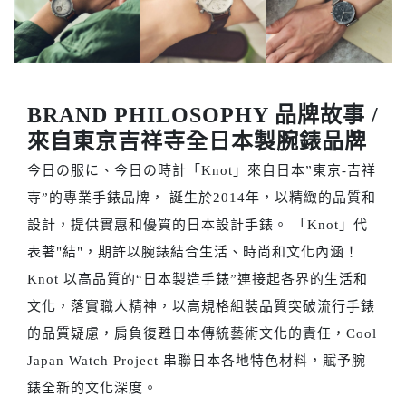
BRAND PHILOSOPHY 品牌故事 /
來自東京吉祥寺全日本製腕錶品牌
今日の服に、今日の時計​「Knot」來自日本”東京-吉祥
寺”的專業手錶品牌， 誕生於2014年，以精緻的品質和
設計，提供實惠和優質的日本設計手錶。 「Knot」代
表著"結"，期許以腕錶結合生活、時尚和文化內涵！
Knot 以高品質的“日本製造手錶”連接起各界的生活和
文化，落實職人精神，以高規格組裝品質突破流行手錶
的品質疑慮，肩負復甦日本傳統藝術文化的責任，Cool
Japan Watch Project 串聯日本各地特色材料，賦予腕
錶全新的文化深度。