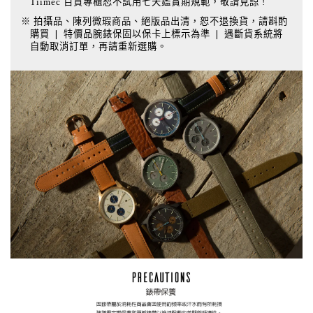
Tiimec 百貨專櫃恕不試用七天鑑賞期規範，敬請見諒 !
※ 拍攝品、陳列微瑕商品、絕版品出清，恕不退換貨，請斟酌
購買 ❘ 特價品腕錶保固以保卡上標示為準 ❘ 遇斷貨系統將
自動取消訂單，再請重新選購。