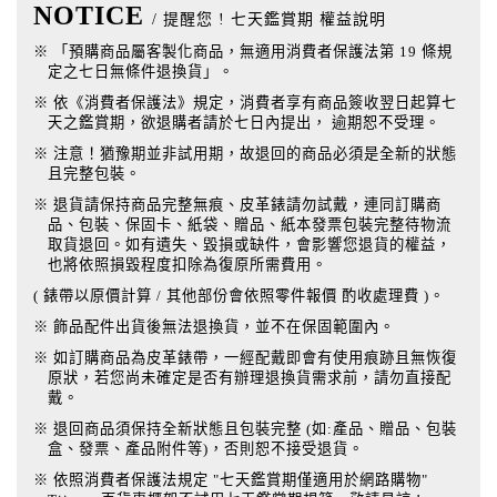
NOTICE
/ 提醒您 ! 七天鑑賞期 權益說明
※ 「預購商品屬客製化商品，無適用消費者保護法第 19 條規
定之七日無條件退換貨」。
※ 依《消費者保護法》規定，消費者享有商品簽收翌日起算七
天之鑑賞期，欲退購者請於七日內提出， 逾期恕不受理。
※ 注意！猶豫期並非試用期，故退回的商品必須是全新的狀態
且完整包裝。
※ 退貨請保持商品完整無痕、皮革錶請勿試戴，連同訂購商
品、包裝、保固卡、紙袋、贈品、紙本發票包裝完整待物流
取貨退回。如有遺失、毀損或缺件，會影響您退貨的權益，
也將依照損毀程度扣除為復原所需費用。
( 錶帶以原價計算 / 其他部份會依照零件報價 酌收處理費 )。
※ 飾品配件出貨後無法退換貨，並不在保固範圍內。
※ 如訂購商品為皮革錶帶，一經配戴即會有使用痕跡且無恢復
原狀，若您尚未確定是否有辦理退換貨需求前，請勿直接配
戴。
※ 退回商品須保持全新狀態且包裝完整 (如:產品、贈品、包裝
盒、發票、產品附件等)，否則恕不接受退貨。
※ 依照消費者保護法規定 "七天鑑賞期僅適用於網路購物"