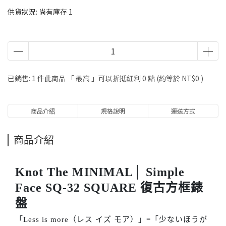
供貨狀況:
尚有庫存 1
已銷售: 1 件
此商品 「 最高 」可以折抵紅利
0
點 (約等於
NT$0
)
商品介紹
規格說明
運送方式
商品介紹
Knot The MINIMAL│ Simple
Face
SQ-32 SQUARE
復古方框錶
盤
「Less is more（レス イズ モア）」=「少ないほうが