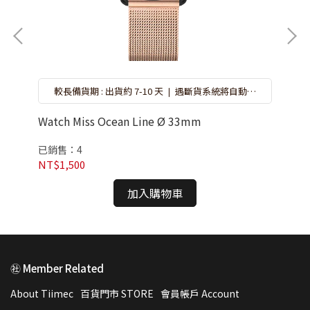
約
較長備貨期 : 出貨約 7-10 天 ❘ 遇斷貨系統將自動取
選
消訂單，再請重新選購 ❘ 錶盒隨機搭贈不挑款 ❘ 特
價品恕無保固
Watch Miss Ocean Line Ø 33mm
MV
34
已銷售：4
已
NT$1,500
NT
加入購物車
㊓ Member Related
About Tiimec
百貨門市 STORE
會員帳戶 Account