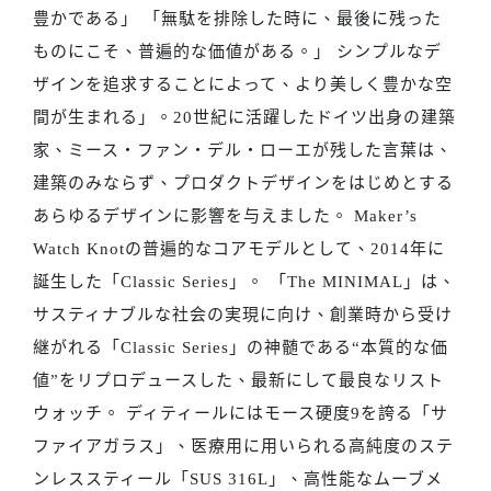
豊かである」 「無駄を排除した時に、最後に残った
ものにこそ、普遍的な価値がある。」 シンプルなデ
ザインを追求することによって、より美しく豊かな空
間が生まれる」。20世紀に活躍したドイツ出身の建築
家、ミース・ファン・デル・ローエが残した言葉は、
建築のみならず、プロダクトデザインをはじめとする
あらゆるデザインに影響を与えました。 Maker’s
Watch Knotの普遍的なコアモデルとして、2014年に
誕生した「Classic Series」。 「The MINIMAL」は、
サスティナブルな社会の実現に向け、創業時から受け
継がれる「Classic Series」の神髄である“本質的な価
値”をリプロデュースした、最新にして最良なリスト
ウォッチ。 ディティールにはモース硬度9を誇る「サ
ファイアガラス」、医療用に用いられる高純度のステ
ンレススティール「SUS 316L」、高性能なムーブメ