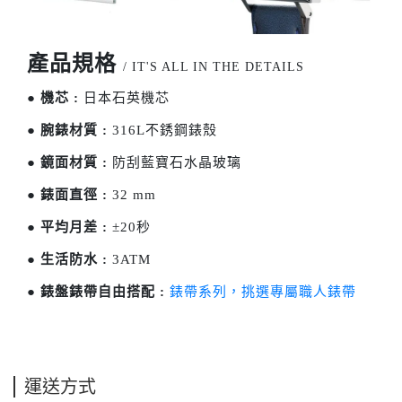
產品規格
/ IT'S ALL IN THE DETAILS
●
機芯 :
日本石英機芯
●
腕錶材質 :
316L不銹鋼錶殼
●
鏡面材質 :
防刮藍寶石水晶玻璃
●
錶面直徑 :
32 mm
●
平均月差 :
±20秒
●
生活防水 :
3ATM
●
錶盤錶帶自由搭配 :
錶帶系列，挑選專屬職人錶帶
運送方式