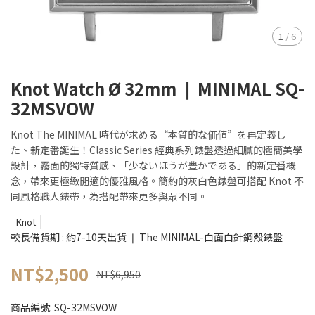
1
/
6
Knot Watch Ø 32mm ❘ MINIMAL SQ-
32MSVOW
Knot The MINIMAL 時代が求める“本質的な価値”を再定義し
た、新定番誕生！Classic Series 經典系列錶盤透過細膩的極簡美學
設計，霧面的獨特質感、「少ないほうが豊かである」的新定番概
念，帶來更極緻閒適的優雅風格。簡約的灰白色錶盤可搭配 Knot 不
同風格職人錶帶，為搭配帶來更多與眾不同。
Knot
較長備貨期 : 約7-10天出貨 ❘ The MINIMAL-白面白針鋼殼錶盤
NT$2,500
NT$6,950
商品編號:
SQ-32MSVOW