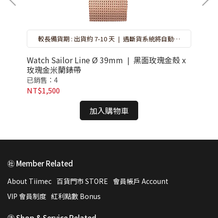
約
較長備貨期 : 出貨約 7-10 天 ❘ 遇斷貨系統將自動取
選
消訂單，再請重新選購 ❘ 錶盒隨機搭贈不挑款 ❘ 特
價品恕無保固
Watch Sailor Line Ø 39mm ❘ 黑面玫瑰金殼 x
Wa
玫瑰金米蘭錶帶
已銷售：4
已
NT$1,500
NT
加入購物車
㊓ Member Related
About Tiimec
百貨門市 STORE
會員帳戶 Account
VIP 會員制度
紅利點數 Bonus
㊟ Shop & Service Related