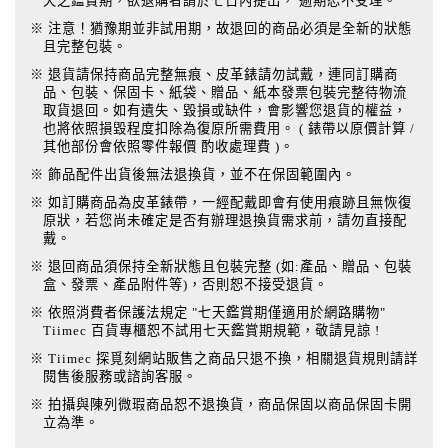
天之鑑賞期，欲退購者請於七日內提出， 逾期恕不受理。
※ 注意！猶豫期並非試用期，故退回的商品必須是全新的狀態
且完整包裝。
※ 退貨請保持商品完整無痕、皮革錶請勿試戴，連同訂購商
品、包裝、保固卡、紙袋、贈品、紙本發票包裝完整待物流
取貨退回。如有遺失、毀損或缺件，會影響您退貨的權益，
也將依照損毀程度扣除為復原所需費用。 ( 錶帶以原價計算 /
其他部份會依照零件報價 酌收處理費 )。
※ 飾品配件出貨後無法退換貨，並不在保固範圍內。
※ 如訂購商品為皮革錶帶，一經配戴即會有使用痕跡且無恢復
原狀，若您尚未確定是否有辦理退換貨需求前，請勿直接配
戴。
※ 退回商品須保持全新狀態且包裝完整 (如:產品、贈品、包裝
盒、發票、產品附件等)，否則恕不接受退貨。
※ 依照消費者保護法規定 "七天鑑賞期僅適用於網路購物"
Tiimec 百貨專櫃恕不試用七天鑑賞期規範，敬請見諒 !
※ Tiimec 探覓刻網站販售之商品只退不換，相關退貨規則請詳
閱售後服務或諮詢客服。
※ 拍攝與陳列微瑕商品恕不退換貨，商品保固以商品保固卡開
立為準。