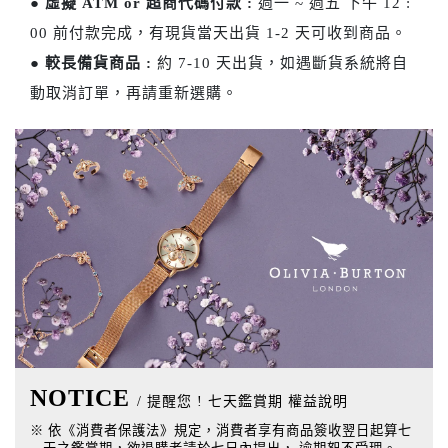
●
虛擬 ATM or 超商代碼付款 :
週一 ~ 週五 下午 12 :
00 前付款完成，有現貨當天出貨 1-2 天可收到商品。
●
較長備貨商品 :
約 7-10 天出貨，如遇斷貨系統將自
動取消訂單，再請重新選購。
NOTICE
/ 提醒您 ! 七天鑑賞期 權益說明
※ 依《消費者保護法》規定，消費者享有商品簽收翌日起算七