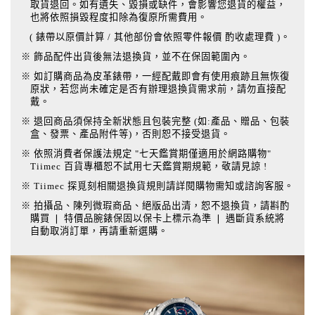
取貨退回。如有遺失、毀損或缺件，會影響您退貨的權益，
也將依照損毀程度扣除為復原所需費用。
( 錶帶以原價計算 / 其他部份會依照零件報價 酌收處理費 )。
※ 飾品配件出貨後無法退換貨，並不在保固範圍內。
※ 如訂購商品為皮革錶帶，一經配戴即會有使用痕跡且無恢復
原狀，若您尚未確定是否有辦理退換貨需求前，請勿直接配
戴。
※ 退回商品須保持全新狀態且包裝完整 (如:產品、贈品、包裝
盒、發票、產品附件等)，否則恕不接受退貨。
※ 依照消費者保護法規定 "七天鑑賞期僅適用於網路購物"
Tiimec 百貨專櫃恕不試用七天鑑賞期規範，敬請見諒 !
※ Tiimec 探覓刻相關退換貨規則請詳閱購物需知或諮詢客服。
※ 拍攝品、陳列微瑕商品、絕版品出清，恕不退換貨，請斟酌
購買 ❘ 特價品腕錶保固以保卡上標示為準 ❘ 遇斷貨系統將
自動取消訂單，再請重新選購。