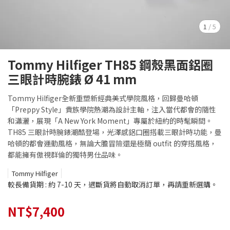
1
/
5
Tommy Hilfiger TH85 鋼殼黑面鋁圈
三眼計時腕錶 Ø 41 mm
Tommy Hilfiger全新重塑新經典美式學院風格，回歸曼哈頓
「Preppy Style」貴族學院熱潮為設計主軸，注入當代都會的隨性
和瀟灑，展現「A New York Moment」專屬於紐約的時髦瞬間。
TH85 三眼計時腕錶潮酷登場，光澤感鋁口圈搭載三眼計時功能，曼
哈頓的都會運動風格，無論大膽冒險還是極簡 outfit 的穿搭風格，
都能擁有傲視群倫的獨特男仕品味。
Tommy Hilfiger
較長備貨期 : 約 7-10 天，遇斷貨將自動取消訂單，再請重新選購。
NT$7,400