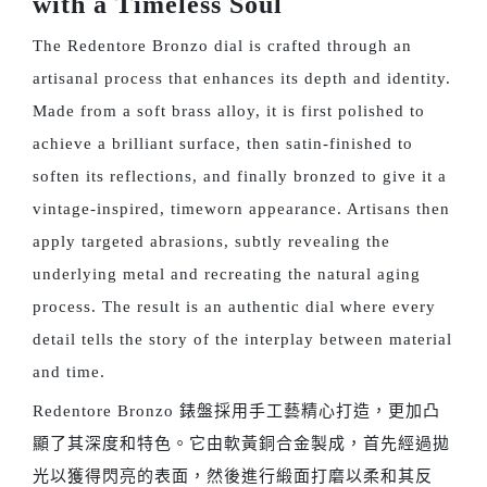
with a Timeless Soul
The Redentore Bronzo dial is crafted through an
artisanal process that enhances its depth and identity.
Made from a soft brass alloy, it is first polished to
achieve a brilliant surface, then satin-finished to
soften its reflections, and finally bronzed to give it a
vintage-inspired, timeworn appearance. Artisans then
apply targeted abrasions, subtly revealing the
underlying metal and recreating the natural aging
process. The result is an authentic dial where every
detail tells the story of the interplay between material
and time.
Redentore Bronzo 錶盤採用手工藝精心打造，更加凸
顯了其深度和特色。它由軟黃銅合金製成，首先經過拋
光以獲得閃亮的表面，然後進行緞面打磨以柔和其反