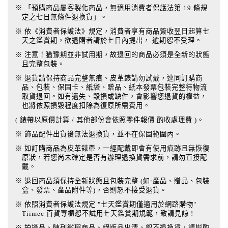
※ 「預購商品屬客製化商品，無適用消費者保護法第 19 條規
定之七日無條件退換貨」。
※ 依《消費者保護法》規定，消費者享有商品簽收翌日起算七
天之鑑賞期，欲退購者請於七日內提出， 逾期恕不受理。
※ 注意！猶豫期並非試用期，故退回的商品必須是全新的狀態
且完整包裝。
※ 退貨請保持商品完整無痕、皮革錶請勿試戴，連同訂購商
品、包裝、保固卡、紙袋、贈品、紙本發票包裝完整待物流
取貨退回。如有遺失、毀損或缺件，會影響您退貨的權益，
也將依照損毀程度扣除為復原所需費用。
( 錶帶以原價計算 / 其他部份會依照零件報價 酌收處理費 )。
※ 飾品配件出貨後無法退換貨，並不在保固範圍內。
※ 如訂購商品為皮革錶帶，一經配戴即會有使用痕跡且無恢復
原狀，若您尚未確定是否有辦理退換貨需求前，請勿直接配
戴。
※ 退回商品須保持全新狀態且包裝完整 (如:產品、贈品、包裝
盒、發票、產品附件等)，否則恕不接受退貨。
※ 依照消費者保護法規定 "七天鑑賞期僅適用於網路購物"
Tiimec 百貨專櫃恕不試用七天鑑賞期規範，敬請見諒 !
※ 拍攝品、陳列微瑕商品、絕版品出清，恕不退換貨，請斟酌