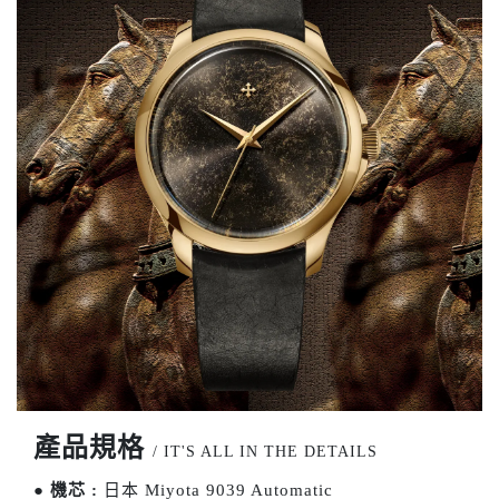
產品規格
/ IT'S ALL IN THE DETAILS
●
機芯 :
日本 Miyota 9039 Automatic