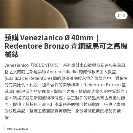
1
/
8
預購 Venezianico Ø 40mm ❘
Redentore Bronzo 青銅聖馬可之馬機
械錶
Venezianico「REDENTORE」系列設計來自被譽為新古典主義風
格之父的威尼斯建築師 Andrea Palladio 的傑作救世主大教堂
(Basilica del Redentore) 簡約與優雅融於永恆的設計之中，對稱性
的完美比例，代表一種不做作的美學標準。Redentore Bronzo 靈
感源自威尼斯的歷史瑰寶 - 聖馬可之馬，透過歷史悠久的材質製作工
藝，頌揚了威尼斯的藝術和傳統。手工製作的錶盤具有古典風化飾
面，增強了其特色，義大利皮革錶帶則採用拉絲處理，呼應了青銅
的紋理美感，整體工藝更顯真實精緻，象徵著威尼斯的權勢與榮
耀。
venezianico