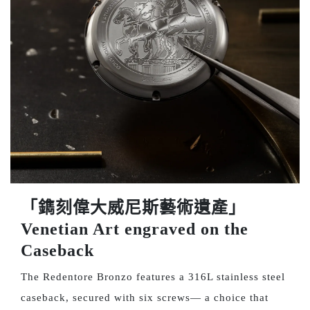
「鐫刻偉大威尼斯藝術遺產」
Venetian Art engraved on the
Caseback
The Redentore Bronzo features a 316L stainless steel
caseback, secured with six screws— a choice that