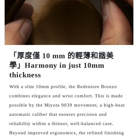
「厚度僅 10 mm 的輕薄和諧美
學」Harmony in just 10mm
thickness
With a slim 10mm profile, the Redentore Bronzo
combines elegance and wrist comfort. This is made
possible by the Miyota 9039 movement, a high-beat
automatic caliber that ensures precision and
reliability within a thinner, well-balanced case.
Beyond improved ergonomics, the refined finishing