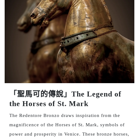
「聖馬可的傳說」The Legend of
the Horses of St. Mark
The Redentore Bronzo draws inspiration from the
magnificence of the Horses of St. Mark, symbols of
power and prosperity in Venice. These bronze horses,