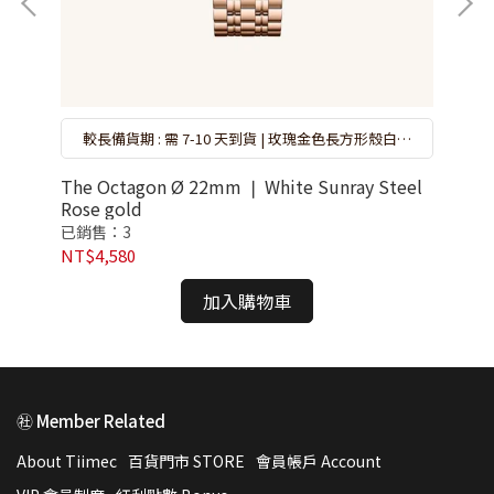
emi
已
較長備貨期 : 需 7-10 天到貨 | 玫瑰金色長方形殼白面
玫瑰金色鐵帶腕錶
NT
The Octagon Ø 22mm ❘ White Sunray Steel
Rose gold
已銷售：3
NT$4,580
加入購物車
㊓ Member Related
About Tiimec
百貨門市 STORE
會員帳戶 Account